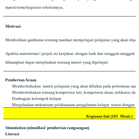
materi/
tema/kegiatan
sebelumnya,
Motivasi
Memberikan gambaran tentang manfaat mempelajari pelajaran yang akan dipela
Apabila materitema// projek ini kerjakan
dengan baik dan sungguh-sungguh ini
diharapkan dapat menjelaskan tentang materi yang dipelajari
Pemberian Acuan
·
Memberitahukan
materi pelajaran yang akan dibahas pada pertemuan saat i
·
Memberitahukan tentang kompetensi inti, kompetensi dasar, indikator, d
·
Pembagian kelompok belajar
·
Menjelaskan mekanisme pelaksanaan pengalaman belajar
sesuai dengan l
Kegiatan Inti (105
Menit )
Stimulation (stimullasi/ pemberian rangsangan)
Li
t
e
r
a
s
i