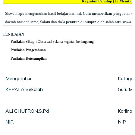
Kegiatan Penutup (15 Menit)
Siswa mapu mengemukan hasil belajar hari ini, Guru memberikan penguatan d
daerah nasionalisme, Salam dan do’a penutup di pimpin oleh salah satu siswa.
PENILAIAN
Penilaian Sikap :
Observasi selama kegiatan berlangsung
Penilaian Pengetahuan
Penilaian Keterampilan
Mengetahui
Kotagaj
KEPALA Sekolah
Guru Ma
ALI GHUFRON,S.Pd
Karlina 
NIP.
NIP.