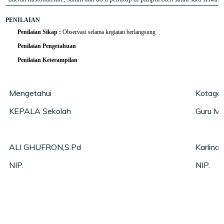
PENILAIAN
Penilaian Sikap :
Observasi selama kegiatan berlangsung
Penilaian Pengetahuan
Penilaian Keterampilan
Mengetahui
Kotagaj
KEPALA Sekolah
Guru Ma
ALI GHUFRON,S.Pd
Karlina 
NIP.
NIP.