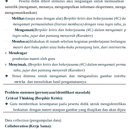
❖
P
es
e
rt
a
d
i
d
i
k
d
i
b
e
r
i
s
t
i
mu
l
u
s
a
t
a
u
r
a
n
g
s
a
ng
a
n
u
n
t
u
k
m
e
mu
sa
t
k
a
n
p
s
a
in
t
i
f
i
k
(
m
e
ng
a
m
a
t
i
,
m
en
an
ya
,
m
e
n
gu
m
p
ul
ka
n
i
n
f
o
r
m
as
i
e
k
s
p
eri
m
e
n
,
me
n
g
a
s
m
e
n
go
m
u
n
i
k
as
i
k
a
n
)
·
Melihat
(tanpa atau dengan alat)
Berpikir kritis dan bekerjasama (4C) dal
mengamati permasalahan (literasi membaca) dengan rasa ingin tahu, juj
·
Mengamati
(Berpikir kritis dan bekerjasama (4C) dalam mengamati pe
ingin tahu, jujur dan pantang menyerah (Karakter)
·
Membaca
(dilakukan di rumah sebelum kegiatan pembelajaran berlangsung)
materi dari buku paket atau buku-buku penunjang lain, dari internet/ma
v
Mendengar
pemberian materi oleh guru
v
Menyimak
,
(Berpikir kritis dan bekerjasama (4C) dalam mengamati permasa
tahu, jujur dan pantang menyerah (Karakter)
❖
Sis
w
a
di
m
i
n
t
a
un
t
u
k
m
e
ng
a
m
a
t
i
d
a
n
me
n
g
a
n
al
i
s
i
s
g
a
mb
a
r
t
e
r
s
e
b
u
t
m
e
r
e
k
a
d
a
n
m
e
n
ul
i
s
k
a
n
h
a
s
i
l
p
e
n
g
a
m
at
an
n
y
a
.
Problem statemen (pertanyaan/identifikasi masalah)
C
r
i
t
i
c
a
l
T
h
i
nk
i
n
g
(
B
e
r
p
i
k
i
r
K
r
i
t
i
s
)
:
❖
G
u
r
u
m
e
mb
e
r
i
k
a
n
k
e
se
m
p
a
t
a
n
p
a
d
a
p
e
s
e
rt
a
d
i
d
i
k
u
nt
u
k
me
n
g
i
de
nt
i
f
i
k
a
s
i
b
e
r
k
ai
t
a
n
d
e
n
g
a
n
m
at
e
r
i
a
t
a
up
u
n
g
a
mb
a
r
y
an
g
di
s
a
j
ik
an
d
a
n
a
k
a
n
di
j
a
wa
Data collection (pengumpulan data)
C
ol
l
a
b
o
r
a
ti
o
n
(
K
e
r
j
a
Sa
m
a
)
: