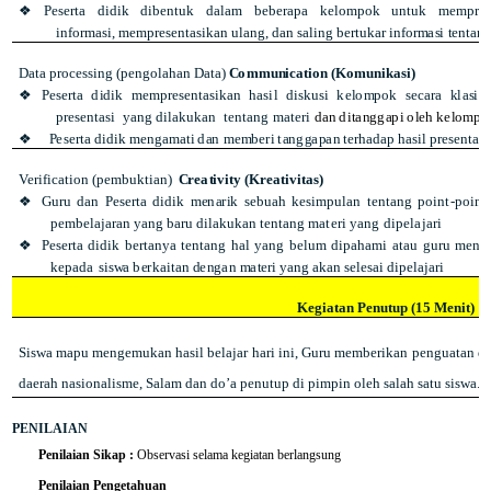
❖
Pe
s
e
r
t
a
d
i
d
i
k
d
i
b
e
n
t
u
k
d
a
l
a
m
b
e
b
e
r
ap
a
k
e
lo
m
p
o
k
u
n
t
u
k
m
e
m
p
r
a
i
n
f
or
ma
si
,
m
e
m
p
r
e
s
e
n
t
a
s
i
k
a
n
u
l
a
n
g
,
d
a
n
s
a
l
i
n
g
b
e
r
t
u
k
a
r
i
n
f
or
m
a
s
i
t
e
n
t
a
n
Data processing (pengolahan Data)
C
o
m
m
u
n
i
c
a
ti
o
n
(
K
o
mu
n
i
k
a
s
i
)
❖
P
es
e
rt
a
d
i
d
i
k
m
e
mp
r
e
s
e
n
t
as
i
k
a
n
h
a
si
l
di
s
k
u
s
i
ke
l
o
m
p
o
k
s
ec
a
r
a
k
la
s
i
k
p
r
e
s
e
nt
a
s
i
y
a
n
g
di
l
a
ku
k
a
n
tentang materi
d
a
n
di
t
a
ng
g
a
p
i
o
l
e
h
k
e
l
o
mpo
❖
P
es
e
rt
a
d
i
d
i
k
m
e
ng
a
m
a
t
i
d
a
n
m
e
m
b
er
i
t
an
g
g
a
p
a
n
t
e
r
h
a
d
a
p
h
a
si
l
p
r
e
s
e
n
t
as
i
Verification (pembuktian)
C
re
a
t
i
v
i
t
y
(
Kr
e
a
ti
vi
t
a
s)
❖
G
ur
u
da
n
Pe
s
e
rt
a
d
i
d
i
k
me
n
a
r
i
k
s
e
b
u
a
h
k
e
si
m
p
u
l
a
n
t
e
nt
an
g
p
o
in
t
-
p
oi
n
t
p
e
mb
e
l
aj
a
r
a
n
y
a
n
g
b
a
r
u
di
l
a
ku
k
a
n
t
e
n
t
a
n
g
materi yang dipelajari
❖
P
es
e
rt
a
d
i
d
i
k
b
er
t
a
n
y
a
t
e
n
t
a
n
g
h
a
l
y
a
n
g
be
l
u
m
d
i
p
a
h
a
m
i
at
a
u
g
u
r
u
m
e
n
y
k
e
pa
d
a
s
is
w
a
b
e
r
k
ai
t
a
n
d
e
ng
a
n
m
a
t
e
r
i
ya
n
g
a
k
a
n
se
l
e
s
a
i
d
i
p
el
a
j
a
r
i
Kegiatan Penutup (15 Menit)
Siswa mapu mengemukan hasil belajar hari ini, Guru memberikan penguatan d
daerah nasionalisme, Salam dan do’a penutup di pimpin oleh salah satu siswa.
PENILAIAN
Penilaian Sikap :
Observasi selama kegiatan berlangsung
Penilaian Pengetahuan