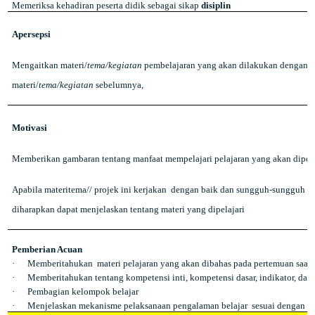
Memeriksa kehadiran peserta didik sebagai sikap
disiplin
Apersepsi
Mengaitkan materi/
tema/kegiatan
pembelajaran yang akan dilakukan dengan p
materi/
tema/kegiatan
sebelumnya,
Motivasi
Memberikan gambaran tentang manfaat mempelajari pelajaran yang akan dipela
Apabila materitema// projek ini kerjakan
dengan baik dan sungguh-sungguh ini
diharapkan dapat menjelaskan tentang materi yang dipelajari
Pemberian Acuan
·
Memberitahukan
materi pelajaran yang akan dibahas pada pertemuan saat i
·
Memberitahukan tentang kompetensi inti, kompetensi dasar, indikator, d
·
Pembagian kelompok belajar
·
Menjelaskan mekanisme pelaksanaan pengalaman belajar
sesuai dengan l