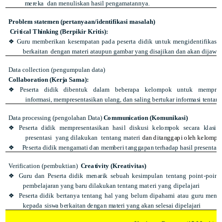
m
e
r
e
k
a
d
a
n
m
e
n
ul
i
s
k
a
n
h
a
s
i
l
p
e
n
g
a
m
at
an
n
y
a
.
Problem statemen (pertanyaan/identifikasi masalah)
C
r
i
t
i
c
a
l
T
h
i
nk
i
n
g
(
B
e
r
p
i
k
i
r
K
r
i
t
i
s
)
:
❖
G
u
r
u
m
e
mb
e
r
i
k
a
n
k
e
se
m
p
a
t
a
n
p
a
d
a
p
e
s
e
rt
a
d
i
d
i
k
u
nt
u
k
me
n
g
i
de
nt
i
f
i
k
a
s
i
b
e
r
k
ai
t
a
n
d
e
n
g
a
n
m
at
e
r
i
a
t
a
up
u
n
g
a
mb
a
r
y
an
g
di
s
a
j
ik
an
d
a
n
a
k
a
n
di
j
a
wa
Data collection (pengumpulan data)
C
ol
l
a
b
o
r
a
ti
o
n
(
K
e
r
j
a
Sa
m
a
)
:
❖
Pe
s
e
r
t
a
d
i
d
i
k
d
i
b
e
n
t
u
k
d
a
l
a
m
b
e
b
e
r
ap
a
k
e
lo
m
p
o
k
u
n
t
u
k
m
e
m
p
r
a
i
n
f
or
ma
si
,
m
e
m
p
r
e
s
e
n
t
a
s
i
k
a
n
u
l
a
n
g
,
d
a
n
s
a
l
i
n
g
b
e
r
t
u
k
a
r
i
n
f
or
m
a
s
i
t
e
n
t
a
n
Data processing (pengolahan Data)
C
o
m
m
u
n
i
c
a
ti
o
n
(
K
o
mu
n
i
k
a
s
i
)
❖
P
es
e
rt
a
d
i
d
i
k
m
e
mp
r
e
s
e
n
t
as
i
k
a
n
h
a
si
l
di
s
k
u
s
i
ke
l
o
m
p
o
k
s
ec
a
r
a
k
la
s
i
k
p
r
e
s
e
nt
a
s
i
y
a
n
g
di
l
a
ku
k
a
n
tentang materi
d
a
n
di
t
a
ng
g
a
p
i
o
l
e
h
k
e
l
o
mpo
❖
P
es
e
rt
a
d
i
d
i
k
m
e
ng
a
m
a
t
i
d
a
n
m
e
m
b
er
i
t
an
g
g
a
p
a
n
t
e
r
h
a
d
a
p
h
a
si
l
p
r
e
s
e
n
t
as
i
Verification (pembuktian)
C
re
a
t
i
v
i
t
y
(
Kr
e
a
ti
vi
t
a
s)
❖
G
ur
u
da
n
Pe
s
e
rt
a
d
i
d
i
k
me
n
a
r
i
k
s
e
b
u
a
h
k
e
si
m
p
u
l
a
n
t
e
nt
an
g
p
o
in
t
-
p
oi
n
t
p
e
mb
e
l
aj
a
r
a
n
y
a
n
g
b
a
r
u
di
l
a
ku
k
a
n
t
e
n
t
a
n
g
materi yang dipelajari
❖
P
es
e
rt
a
d
i
d
i
k
b
er
t
a
n
y
a
t
e
n
t
a
n
g
h
a
l
y
a
n
g
be
l
u
m
d
i
p
a
h
a
m
i
at
a
u
g
u
r
u
m
e
n
y
k
e
pa
d
a
s
is
w
a
b
e
r
k
ai
t
a
n
d
e
ng
a
n
m
a
t
e
r
i
ya
n
g
a
k
a
n
se
l
e
s
a
i
d
i
p
el
a
j
a
r
i