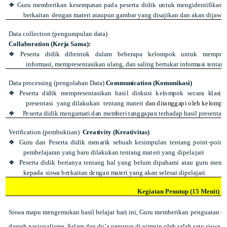
❖
G
u
r
u
m
e
mb
e
r
i
k
a
n
k
e
se
m
p
a
t
a
n
p
a
d
a
p
e
s
e
rt
a
d
i
d
i
k
u
nt
u
k
me
n
g
i
de
nt
i
f
i
k
a
s
i
b
e
r
k
ai
t
a
n
d
e
n
g
a
n
m
at
e
r
i
a
t
a
up
u
n
g
a
mb
a
r
y
an
g
di
s
a
j
ik
an
d
a
n
a
k
a
n
di
j
a
wa
Data collection (pengumpulan data)
C
ol
l
a
b
o
r
a
ti
o
n
(
K
e
r
j
a
Sa
m
a
)
:
❖
Pe
s
e
r
t
a
d
i
d
i
k
d
i
b
e
n
t
u
k
d
a
l
a
m
b
e
b
e
r
ap
a
k
e
lo
m
p
o
k
u
n
t
u
k
m
e
m
p
r
a
i
n
f
or
ma
si
,
m
e
m
p
r
e
s
e
n
t
a
s
i
k
a
n
u
l
a
n
g
,
d
a
n
s
a
l
i
n
g
b
e
r
t
u
k
a
r
i
n
f
or
m
a
s
i
t
e
n
t
a
n
Data processing (pengolahan Data)
C
o
m
m
u
n
i
c
a
ti
o
n
(
K
o
mu
n
i
k
a
s
i
)
❖
P
es
e
rt
a
d
i
d
i
k
m
e
mp
r
e
s
e
n
t
as
i
k
a
n
h
a
si
l
di
s
k
u
s
i
ke
l
o
m
p
o
k
s
ec
a
r
a
k
la
s
i
k
p
r
e
s
e
nt
a
s
i
y
a
n
g
di
l
a
ku
k
a
n
tentang materi
d
a
n
di
t
a
ng
g
a
p
i
o
l
e
h
k
e
l
o
mpo
❖
P
es
e
rt
a
d
i
d
i
k
m
e
ng
a
m
a
t
i
d
a
n
m
e
m
b
er
i
t
an
g
g
a
p
a
n
t
e
r
h
a
d
a
p
h
a
si
l
p
r
e
s
e
n
t
as
i
Verification (pembuktian)
C
re
a
t
i
v
i
t
y
(
Kr
e
a
ti
vi
t
a
s)
❖
G
ur
u
da
n
Pe
s
e
rt
a
d
i
d
i
k
me
n
a
r
i
k
s
e
b
u
a
h
k
e
si
m
p
u
l
a
n
t
e
nt
an
g
p
o
in
t
-
p
oi
n
t
p
e
mb
e
l
aj
a
r
a
n
y
a
n
g
b
a
r
u
di
l
a
ku
k
a
n
t
e
n
t
a
n
g
materi yang dipelajari
❖
P
es
e
rt
a
d
i
d
i
k
b
er
t
a
n
y
a
t
e
n
t
a
n
g
h
a
l
y
a
n
g
be
l
u
m
d
i
p
a
h
a
m
i
at
a
u
g
u
r
u
m
e
n
y
k
e
pa
d
a
s
is
w
a
b
e
r
k
ai
t
a
n
d
e
ng
a
n
m
a
t
e
r
i
ya
n
g
a
k
a
n
se
l
e
s
a
i
d
i
p
el
a
j
a
r
i
Kegiatan Penutup (15 Menit)
Siswa mapu mengemukan hasil belajar hari ini, Guru memberikan penguatan d
daerah nasionalisme, Salam dan do’a penutup di pimpin oleh salah satu siswa.