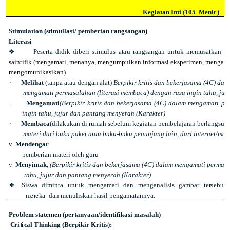
Kegiatan Inti (105
Menit )
Stimulation (stimullasi/ pemberian rangsangan)
Li
t
e
r
a
s
i
❖
P
es
e
rt
a
d
i
d
i
k
d
i
b
e
r
i
s
t
i
mu
l
u
s
a
t
a
u
r
a
n
g
s
a
ng
a
n
u
n
t
u
k
m
e
mu
sa
t
k
a
n
p
s
a
in
t
i
f
i
k
(
m
e
ng
a
m
a
t
i
,
m
en
an
ya
,
m
e
n
gu
m
p
ul
ka
n
i
n
f
o
r
m
as
i
e
k
s
p
eri
m
e
n
,
me
n
g
a
s
m
e
n
go
m
u
n
i
k
as
i
k
a
n
)
·
Melihat
(tanpa atau dengan alat)
Berpikir kritis dan bekerjasama (4C) dal
mengamati permasalahan (literasi membaca) dengan rasa ingin tahu, juj
·
Mengamati
(Berpikir kritis dan bekerjasama (4C) dalam mengamati pe
ingin tahu, jujur dan pantang menyerah (Karakter)
·
Membaca
(dilakukan di rumah sebelum kegiatan pembelajaran berlangsung)
materi dari buku paket atau buku-buku penunjang lain, dari internet/ma
v
Mendengar
pemberian materi oleh guru
v
Menyimak
,
(Berpikir kritis dan bekerjasama (4C) dalam mengamati permasa
tahu, jujur dan pantang menyerah (Karakter)
❖
Sis
w
a
di
m
i
n
t
a
un
t
u
k
m
e
ng
a
m
a
t
i
d
a
n
me
n
g
a
n
al
i
s
i
s
g
a
mb
a
r
t
e
r
s
e
b
u
t
m
e
r
e
k
a
d
a
n
m
e
n
ul
i
s
k
a
n
h
a
s
i
l
p
e
n
g
a
m
at
an
n
y
a
.
Problem statemen (pertanyaan/identifikasi masalah)
C
r
i
t
i
c
a
l
T
h
i
nk
i
n
g
(
B
e
r
p
i
k
i
r
K
r
i
t
i
s
)
: