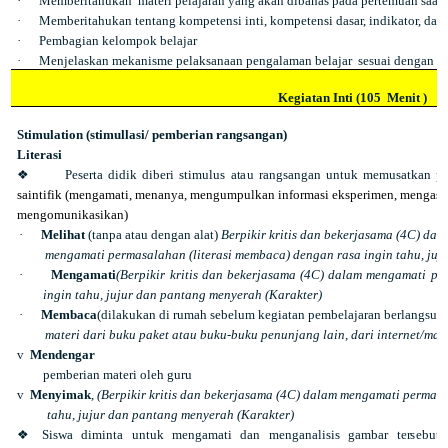
·
Memberitahukan
materi pelajaran yang akan dibahas pada pertemuan saat i
·
Memberitahukan tentang kompetensi inti, kompetensi dasar, indikator, d
·
Pembagian kelompok belajar
·
Menjelaskan mekanisme pelaksanaan pengalaman belajar
sesuai dengan l
Kegiatan Inti (105
Menit )
Stimulation (stimullasi/ pemberian rangsangan)
Li
t
e
r
a
s
i
❖
P
es
e
rt
a
d
i
d
i
k
d
i
b
e
r
i
s
t
i
mu
l
u
s
a
t
a
u
r
a
n
g
s
a
ng
a
n
u
n
t
u
k
m
e
mu
sa
t
k
a
n
p
s
a
in
t
i
f
i
k
(
m
e
ng
a
m
a
t
i
,
m
en
an
ya
,
m
e
n
gu
m
p
ul
ka
n
i
n
f
o
r
m
as
i
e
k
s
p
eri
m
e
n
,
me
n
g
a
s
m
e
n
go
m
u
n
i
k
as
i
k
a
n
)
·
Melihat
(tanpa atau dengan alat)
Berpikir kritis dan bekerjasama (4C) dal
mengamati permasalahan (literasi membaca) dengan rasa ingin tahu, juj
·
Mengamati
(Berpikir kritis dan bekerjasama (4C) dalam mengamati pe
ingin tahu, jujur dan pantang menyerah (Karakter)
·
Membaca
(dilakukan di rumah sebelum kegiatan pembelajaran berlangsung)
materi dari buku paket atau buku-buku penunjang lain, dari internet/ma
v
Mendengar
pemberian materi oleh guru
v
Menyimak
,
(Berpikir kritis dan bekerjasama (4C) dalam mengamati permasa
tahu, jujur dan pantang menyerah (Karakter)
❖
Sis
w
a
di
m
i
n
t
a
un
t
u
k
m
e
ng
a
m
a
t
i
d
a
n
me
n
g
a
n
al
i
s
i
s
g
a
mb
a
r
t
e
r
s
e
b
u
t