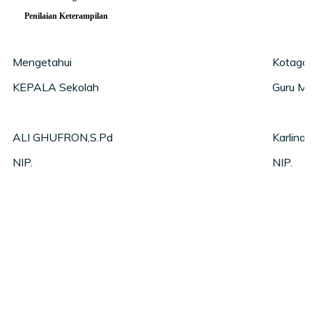
Penilaian Keterampilan
Mengetahui
Kotagaj
KEPALA Sekolah
Guru Ma
ALI GHUFRON,S.Pd
Karlina 
NIP.
NIP.