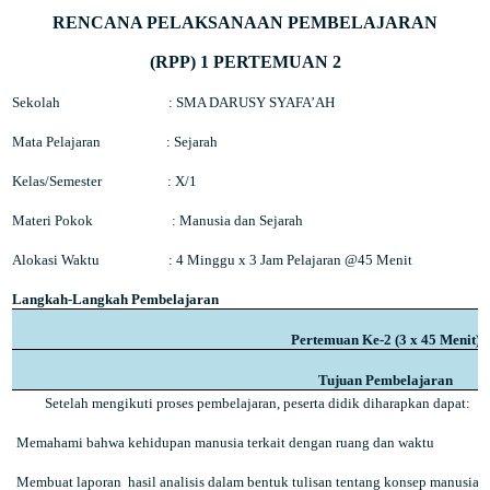
RENCANA PELAKSANAAN PEMBELAJARAN
(RPP) 1 PERTEMUAN 2
Sekolah
: SMA DARUSY SYAFA’AH
Mata Pelajaran
: Sejarah
Kelas/Semester
: X/1
Materi Pokok
:
Manusia dan Sejarah
Alokasi Waktu
: 4 Minggu x 3 Jam Pelajaran @45 Menit
Langkah-Langkah Pembelajaran
Pertemuan Ke-2 (3 x 45 Menit)
Tujuan Pembelajaran
Setelah mengikuti proses pembelajaran, peserta didik diharapkan dapat:
Memahami bahwa kehidupan manusia terkait dengan ruang dan waktu
Membuat laporan
hasil analisis dalam bentuk tulisan tentang konsep manusia