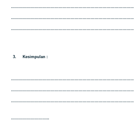
…………………………………………………………………………………
…………………………………………………………………………………
…………………………………………………………………………………
3.
Kesimpulan :
…………………………………………………………………………………
…………………………………………………………………………………
…………………………………………………………………………………
………………………..