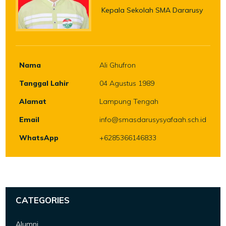
Kepala Sekolah SMA Dararusy
Nama
Ali Ghufron
Tanggal Lahir
04 Agustus 1989
Alamat
Lampung Tengah
Email
info@smasdarusysyafaah.sch.id
WhatsApp
+6285366146833
CATEGORIES
Alumni