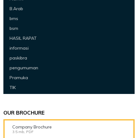
B.Arab
bms
bsm
HASIL RAPAT
informasi
paskibra
pengumuman
Pramuka
TIK
OUR BROCHURE
Company Brochure
3.5 mb, PDF