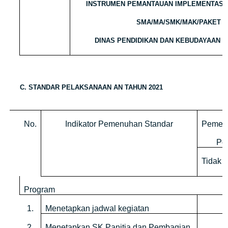
INSTRUMEN PEMANTAUAN IMPLEMENTASI
SMA/MA/SMK/MAK/PAKET C
DINAS PENDIDIKAN DAN KEBUDAYAAN 
C. STANDAR PELAKSANAAN AN TAHUN 2021
No.
Indikator Pemenuhan Standar
Pemen
Po
Tidak
Program
1.
Menetapkan jadwal kegiatan
2.
Menetapkan SK Panitia dan Pembagian