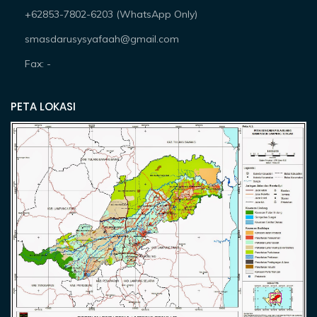
+62853-7802-6203 (WhatsApp Only)
smasdarusysyafaah@gmail.com
Fax: -
PETA LOKASI