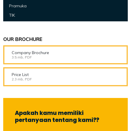
Pramuka
TIK
OUR BROCHURE
Company Brochure
3.5 mb, PDF
Price List
2.3 mb, PDF
Apakah kamu memiliki
pertanyaan tentang kami??