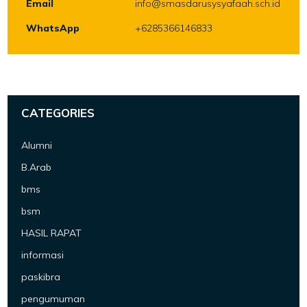
Email
info@smasdarusysyafaah.sch.id
WhatsApp
+6285366146833
CATEGORIES
Alumni
B.Arab
bms
bsm
HASIL RAPAT
informasi
paskibra
pengumuman