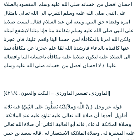
احسان افضل من اخسانه صلى الله عليه وسلم. المقصود بالصلاة
على النبي صلى الله عليه وسلم التقرب الى الله تعالى بامتثال
امره وقضاء حق النبي. وتبعه ابن عبد السلام فقال: ليست صلاتنا
على النبي صلى الله عليه وسلم شفاعة منا فإنا مثلنا لايشفع لمثله
ولكن الله امرنا بالمكافأة لمن احسنا الينا وانعم علينا، فان عجزنا
عنها كافيناه بالدعاء فارشدنا الله لمّا علم عجزنا عن مكافأة نبينا
الى الصلاة عليه لتكون صلاتنا عليه مكافأة باحسانه الينا وافضاله
علينا اذ لا احسان افضل من اخسانه صلى الله عليه وسلم.
[الماوردي، تفسير الماوردي = النكت والعيون، ٤٢١/٤]
قوله عز وجل: {إنَّ اللَّهَ وَملاَئِكَتَهُ يُصَلُّونَ عَلَى النَّبِيِّ} فيه ثلاثة
أقاويل: أحدها: أن صلاة الله تعالى عليه ثناؤه عليه عند الملائكة ,
وصلاة الملائكة الدعاء , قاله أبو العالية. الثاني: أن صلاة الله تعالى
عليه المغفرة له , وصلاة الملائكة الاستغفار له , قاله سعيد بن جبير.