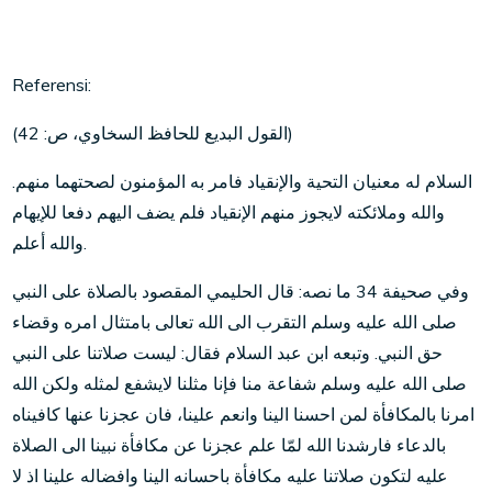
Referensi:
(القول البديع للحافظ السخاوي، ص: 42)
السلام له معنيان التحية والإنقياد فامر به المؤمنون لصحتهما منهم.
والله وملائكته لايجوز منهم الإنقياد فلم يضف اليهم دفعا للإيهام
والله أعلم.
وفي صحيفة 34 ما نصه: قال الحليمي المقصود بالصلاة على النبي
صلى الله عليه وسلم التقرب الى الله تعالى بامتثال امره وقضاء
حق النبي. وتبعه ابن عبد السلام فقال: ليست صلاتنا على النبي
صلى الله عليه وسلم شفاعة منا فإنا مثلنا لايشفع لمثله ولكن الله
امرنا بالمكافأة لمن احسنا الينا وانعم علينا، فان عجزنا عنها كافيناه
بالدعاء فارشدنا الله لمّا علم عجزنا عن مكافأة نبينا الى الصلاة
عليه لتكون صلاتنا عليه مكافأة باحسانه الينا وافضاله علينا اذ لا