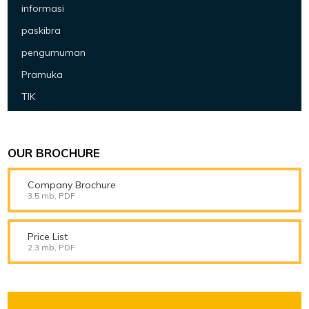
informasi
paskibra
pengumuman
Pramuka
TIK
OUR BROCHURE
Company Brochure
3.5 mb, PDF
Price List
2.3 mb, PDF