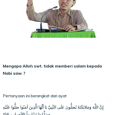
Mengapa Alloh swt. tidak memberi salam kepada
Nabi saw. ?
Pertanyaan ini berangkat dari ayat
إِنَّ اللَّهَ وَمَلائِكَتَهُ يُصَلُّونَ عَلَى النَّبِيِّ يَا أَيُّهَا الَّذِينَ آمَنُوا صَلُّوا عَلَيْهِ
وَسَلِّمُوا تَسْلِيماً (الأحزاب: 56)