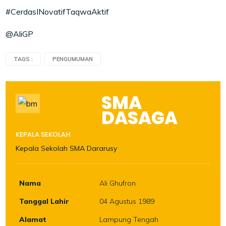
#CerdasINovatifTaqwaAktif
@AliGP
TAGS :
PENGUMUMAN
SMA
DASAGA
KEPALA SEKOLAH
Kepala Sekolah SMA Dararusy
Nama
Ali Ghufron
Tanggal Lahir
04 Agustus 1989
Alamat
Lampung Tengah