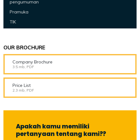
pengumuman
Pramuka
TIK
OUR BROCHURE
Company Brochure
3.5 mb, PDF
Price List
2.3 mb, PDF
Apakah kamu memiliki
pertanyaan tentang kami??