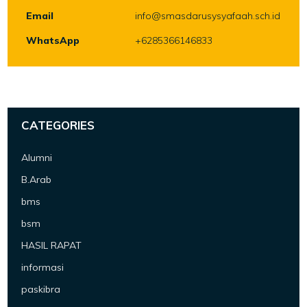
Email
info@smasdarusysyafaah.sch.id
WhatsApp
+6285366146833
CATEGORIES
Alumni
B.Arab
bms
bsm
HASIL RAPAT
informasi
paskibra