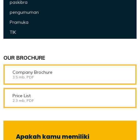
paskibra
pengumuman
Pramuka
TIK
OUR BROCHURE
Company Brochure
3.5 mb, PDF
Price List
2.3 mb, PDF
Apakah kamu memiliki