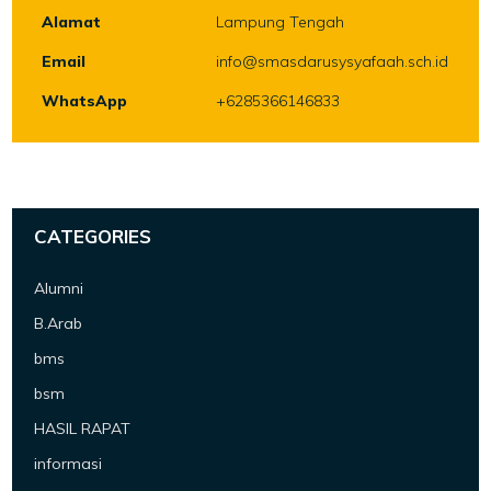
Alamat
Lampung Tengah
Email
info@smasdarusysyafaah.sch.id
WhatsApp
+6285366146833
CATEGORIES
Alumni
B.Arab
bms
bsm
HASIL RAPAT
informasi