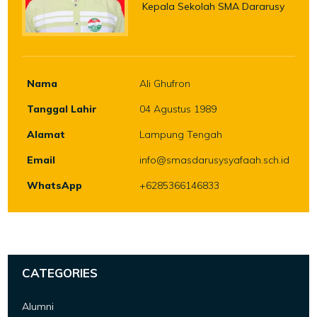
Kepala Sekolah SMA Dararusy
Nama
Ali Ghufron
Tanggal Lahir
04 Agustus 1989
Alamat
Lampung Tengah
Email
info@smasdarusysyafaah.sch.id
WhatsApp
+6285366146833
CATEGORIES
Alumni