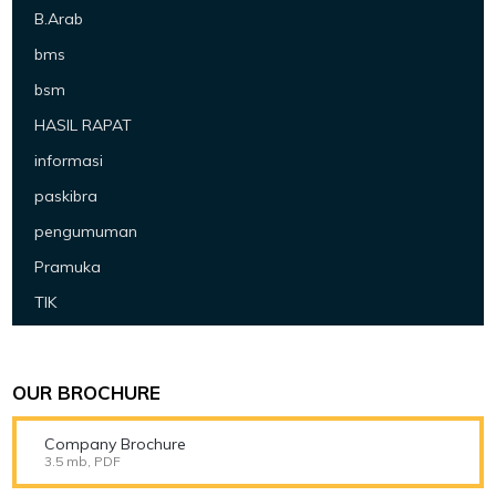
B.Arab
bms
bsm
HASIL RAPAT
informasi
paskibra
pengumuman
Pramuka
TIK
OUR BROCHURE
Company Brochure
3.5 mb, PDF