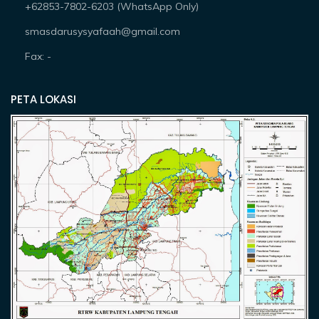
+62853-7802-6203 (WhatsApp Only)
smasdarusysyafaah@gmail.com
Fax: -
PETA LOKASI