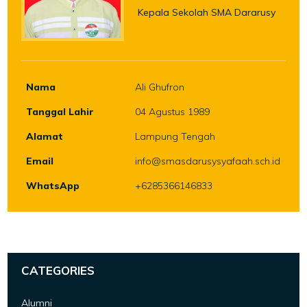
Kepala Sekolah SMA Dararusy
Nama
Ali Ghufron
Tanggal Lahir
04 Agustus 1989
Alamat
Lampung Tengah
Email
info@smasdarusysyafaah.sch.id
WhatsApp
+6285366146833
CATEGORIES
Alumni