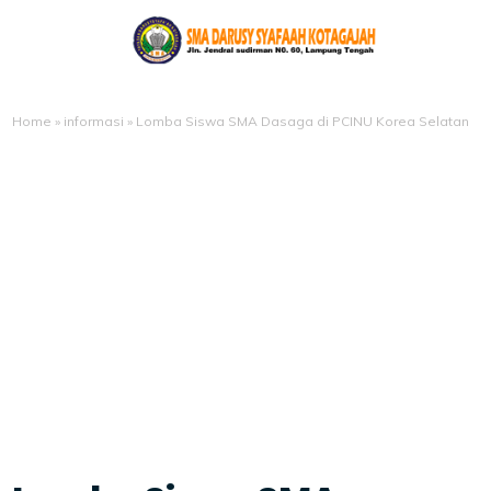
Home
»
informasi
»
Lomba Siswa SMA Dasaga di PCINU Korea Selatan