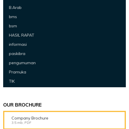
B.Arab
bms
bsm
HASIL RAPAT
informasi
paskibra
pengumuman
Pramuka
TIK
OUR BROCHURE
Company Brochure
3.5 mb, PDF