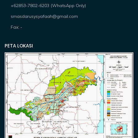
+62853-7802-6203 (WhatsApp Only)
smasdarusysyafaah@gmail.com
Fax: -
PETA LOKASI