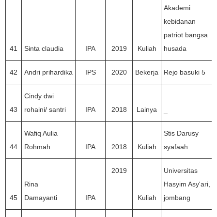
Akademi
kebidanan
patriot bangsa
41
Sinta claudia
IPA
2019
Kuliah
husada
42
Andri prihardika
IPS
2020
Bekerja
Rejo basuki 5
Cindy dwi
43
rohaini/ santri
IPA
2018
Lainya
_
Wafiq Aulia
Stis Darusy
44
Rohmah
IPA
2018
Kuliah
syafaah
2019
Universitas
Rina
Hasyim Asy'ari,
45
Damayanti
IPA
Kuliah
jombang