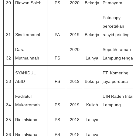
30
Ridwan Soleh
IPS
2020
Bekerja
Pt mayora
Fotocopy
percetakan
31
Sindi amanah
IPA
2019
Bekerja
rasyid printing
Dara
2020
Seputih raman
32
Mutmainnah
IPS
Lainya
Lampung tengan
SYAHIDUL
PT. Komering
33
ABID
IPS
2019
Bekerja
jaya perdana
Fadilatul
UIN Raden Intan
34
Mukarromah
IPS
2019
Kuliah
Lampung
35
Rini alviana
IPS
2018
Lainya
36
Rini alviana
IPS
2018
Lainya