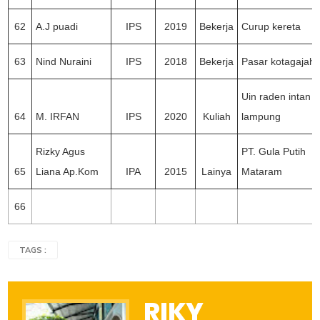
62
A.J puadi
IPS
2019
Bekerja
Curup kereta
63
Nind Nuraini
IPS
2018
Bekerja
Pasar kotagajah
Uin raden intan
64
M. IRFAN
IPS
2020
Kuliah
lampung
Rizky Agus
PT. Gula Putih
65
Liana Ap.Kom
IPA
2015
Lainya
Mataram
66
TAGS :
RIKY