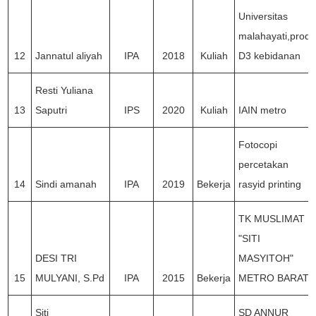
Universitas
malahayati,prodi
12
Jannatul aliyah
IPA
2018
Kuliah
D3 kebidanan
Resti Yuliana
13
Saputri
IPS
2020
Kuliah
IAIN metro
Fotocopi
percetakan
14
Sindi amanah
IPA
2019
Bekerja
rasyid printing
TK MUSLIMAT
"SITI
DESI TRI
MASYITOH"
15
MULYANI, S.Pd
IPA
2015
Bekerja
METRO BARAT
Siti
SD ANNUR