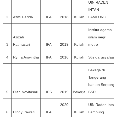
UIN RADEN
INTAN
2
Azmi Farida
IPA
2018
Kuliah
LAMPUNG
Institut agama
Azizah
islam negri
3
Fatmasari
IPA
2019
Kuliah
metro
4
Ryma Arsyintha
IPA
2016
Kuliah
Stis darusyafaah
Bekerja di
Tangerang
banten Serpong
5
Diah Novitasari
IPS
2019
Bekerja
BSD
2020
UIN Raden Intan
6
Cindy Irawati
IPA
Kuliah
Lampung