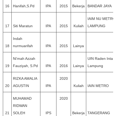
16
Hanifah,S.Pd
IPA
2015
Bekerja
BANDAR JAYA
IAIM NU METRO
17
Siti Maratun
IPA
2015
Kuliah
LAMPUNG
Indah
18
nurmuarifah
IPA
2015
Lainya
Ni'mah Azzah
UIN Raden Intan
19
Fauziyah, S.Pd
IPA
2016
Lainya
Lampung
RIZKA AMALIA
2020
20
AGUSTIN
IPA
Kuliah
IAIN METRO
MUHAMAD
2020
RIDWAN
21
SOLEH
IPS
Bekerja
TANGERANG