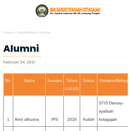
Home
»
Unlabelled
»
Alumni
Alumni
Februari 04, 2021
No.
Nama
Jurusan
Tahun
Status
Kampus/Bekerja
LULUS
STIS Darusy-
syafaah
1
Amir alhusna
IPS
2018
Kuliah
kotagajah