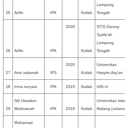
Lampung
25
Arifin
IPA
Kuliah
Tengah
2020
STIS Darusy
Syafa'ah
Lampung
26
Arifin
IPA
Kuliah
Tengah
2020
Universitas
27
Anis salamah
IPS
Kuliah
Hasyim Asy'ari
28
Irma nuryani
IPA
2019
Kuliah
UIN ril
Siti Uswatun
Universitas Islam
29
Mutmainah
IPA
2018
Kuliah
Malang (unisma)
Muhamad