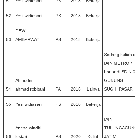
51
Yesi widiasari
IPS
2018
Bekerja
52
Yesi widiasari
IPS
2018
Bekerja
DEWI
53
AMBARWATI
IPS
2018
Bekerja
Sedang kuliah di
IAIN METRO /
honor di SD N 02
Afifuddin
GUNUNG
54
ahmad robbani
IPA
2016
Lainya
SUGIH PASAR
55
Yesi widiasari
IPS
2018
Bekerja
IAIN
Anesa windhi
TULUNGAGUNG
56
lestari
IPS
2020
Kuliah
JATIM