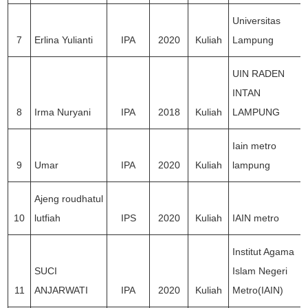
Universitas
7
Erlina Yulianti
IPA
2020
Kuliah
Lampung
UIN RADEN
INTAN
8
Irma Nuryani
IPA
2018
Kuliah
LAMPUNG
Iain metro
9
Umar
IPA
2020
Kuliah
lampung
Ajeng roudhatul
10
lutfiah
IPS
2020
Kuliah
IAIN metro
Institut Agama
SUCI
Islam Negeri
11
ANJARWATI
IPA
2020
Kuliah
Metro(IAIN)